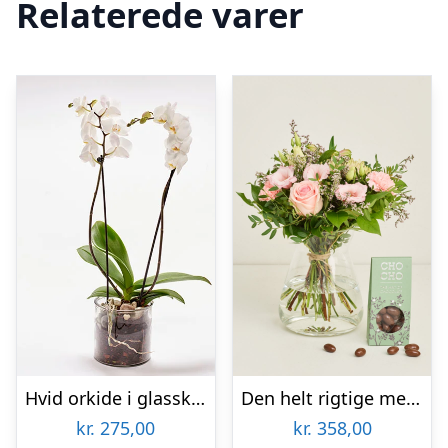
Relaterede varer
Hvid orkide i glasskjuler – Send blomster med Bloomit
Den helt rigtige med flødechokolade mandler
kr.
275,00
kr.
358,00