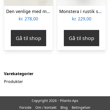
Den venlige med marcipanhjerter
Monstera i rustik skjuler – Send blomster med Bloomit
kr.
278,00
kr.
229,00
Gå til shop
Gå til shop
Varekategorier
Produkter
Copyright 2026 - Pilanto Aps
Forside
Om / kontakt
Blog
Betingelser