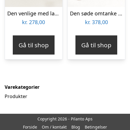
Den venlige med lakridspibe
Den søde omtanke med marcipanhjerter
kr.
278,00
kr.
378,00
Gå til shop
Gå til shop
Varekategorier
Produkter
Copyright 2026 - Pilanto Aps
Forside
Om / kontakt
Blog
Betingelser