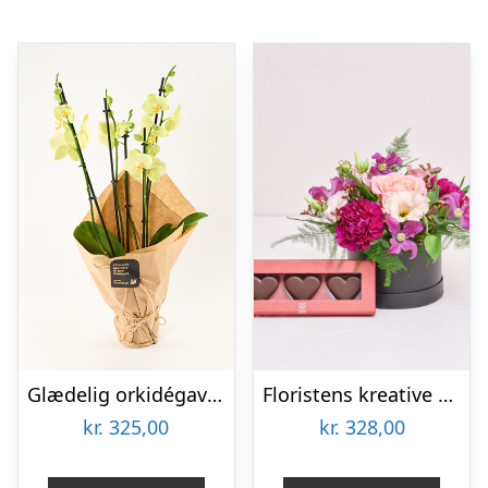
Glædelig orkidégave – Send blomster med Bloomit
Floristens kreative valg i æske med marcipanhjerter
kr.
325,00
kr.
328,00