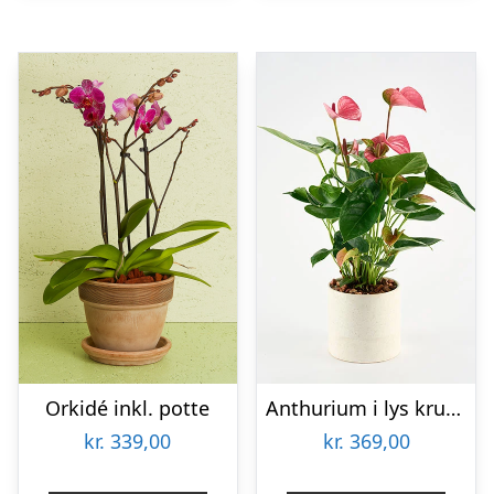
Orkidé inkl. potte
Anthurium i lys krukke – Send blomster med Bloomit
kr.
339,00
kr.
369,00