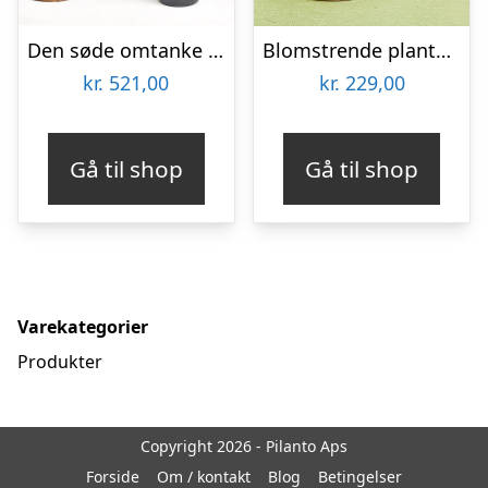
Den søde omtanke med Zinfandel
Blomstrende plante (Floristens kreative valg) inkl. potte
kr.
521,00
kr.
229,00
Gå til shop
Gå til shop
Varekategorier
Produkter
Copyright 2026 - Pilanto Aps
Forside
Om / kontakt
Blog
Betingelser