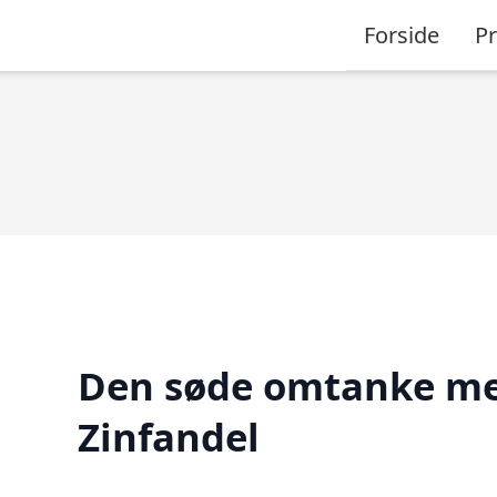
Forside
P
Den søde omtanke m
Zinfandel