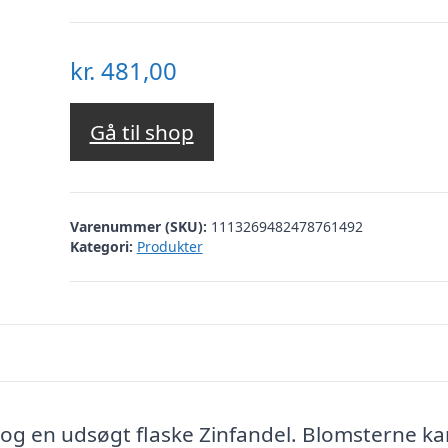
kr.
481,00
Gå til shop
Varenummer (SKU):
1113269482478761492
Kategori:
Produkter
g en udsøgt flaske Zinfandel. Blomsterne ka