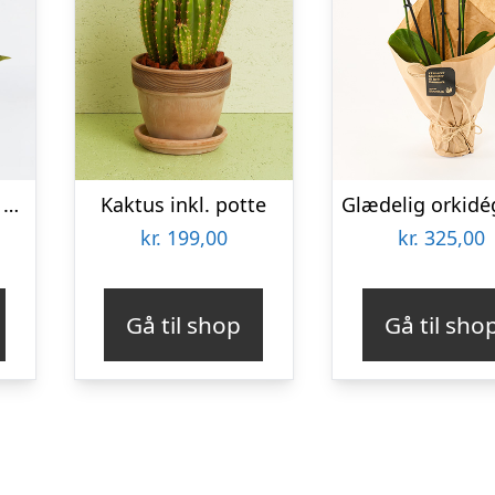
Arrangement med orkideer
Kaktus inkl. potte
kr.
199,00
kr.
325,00
Gå til shop
Gå til sho