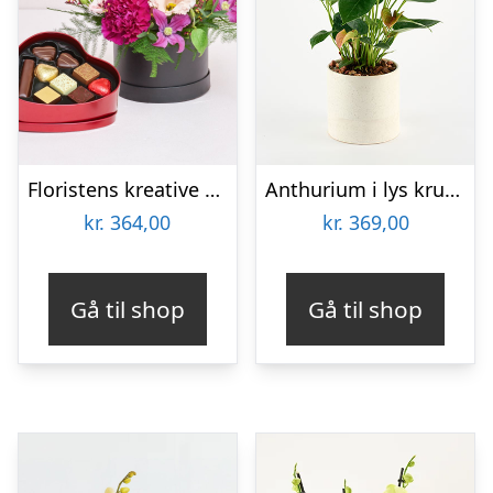
Floristens kreative valg i æske med chokoladehjerte
Anthurium i lys krukke – Send blomster med Bloomit
kr.
364,00
kr.
369,00
Gå til shop
Gå til shop