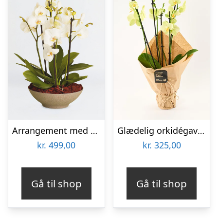
Arrangement med orkideer
Glædelig orkidégave – Send blomster med Bloomit
kr.
499,00
kr.
325,00
Gå til shop
Gå til shop