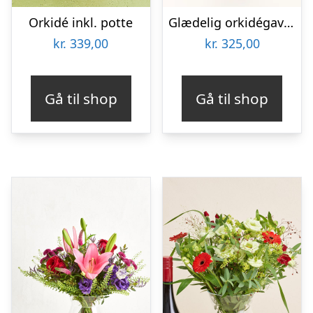
Orkidé inkl. potte
Glædelig orkidégave – Send blomster med Bloomit
kr.
339,00
kr.
325,00
Gå til shop
Gå til shop