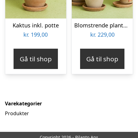
Kaktus inkl. potte
Blomstrende plante (Floristens kreative valg) inkl. potte
kr.
199,00
kr.
229,00
Gå til shop
Gå til shop
Varekategorier
Produkter
Copyright 2026 - Pilanto Aps