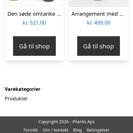
Den søde omtanke med Zinfandel
Arrangement med orkideer
kr.
521,00
kr.
499,00
Gå til shop
Gå til shop
Varekategorier
Produkter
Copyright 2026 - Pilanto Aps
Forside
Om / kontakt
Blog
Betingelser