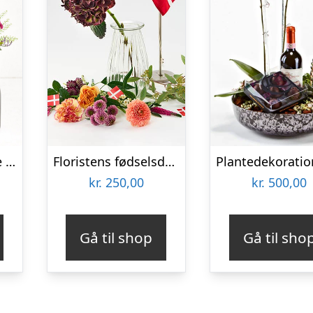
Den søde omtanke med Zinfandel
Floristens fødselsdags trylleri – Send blomster med Bloomit
kr.
250,00
kr.
500,00
Gå til shop
Gå til sho