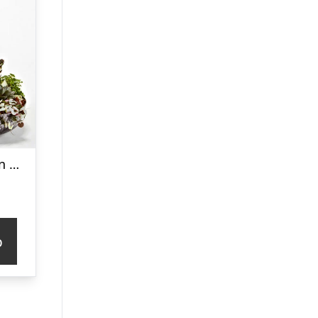
Plantedekoration med vin og lækker chokolade – Send blomster med Bloomit
p