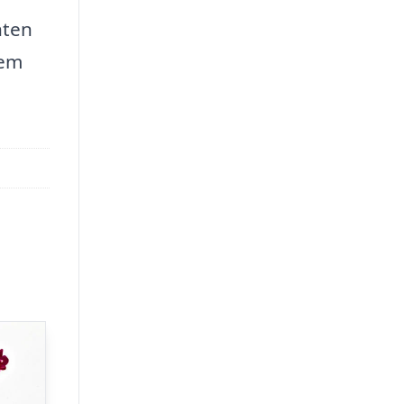
nten
jem