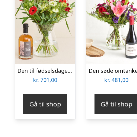
Den til fødselsdagen med Sankt Thomas, Carribean Rum
kr.
701,00
kr.
481,00
Gå til shop
Gå til shop