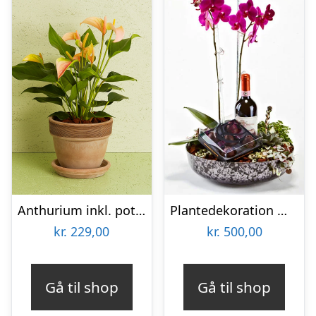
Anthurium inkl. potte
Plantedekoration med vin og lækker chokolade – Send blomster med Bloomit
kr.
229,00
kr.
500,00
Gå til shop
Gå til shop