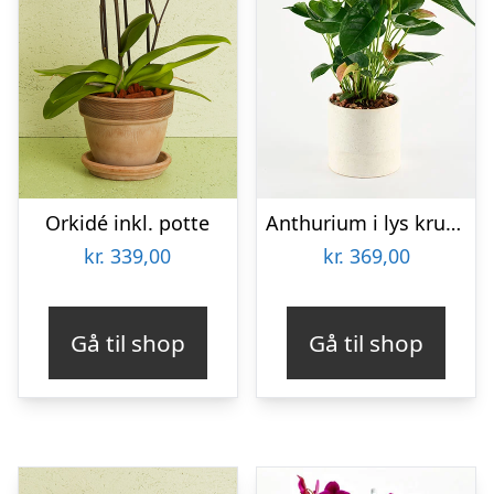
Orkidé inkl. potte
Anthurium i lys krukke – Send blomster med Bloomit
kr.
339,00
kr.
369,00
Gå til shop
Gå til shop