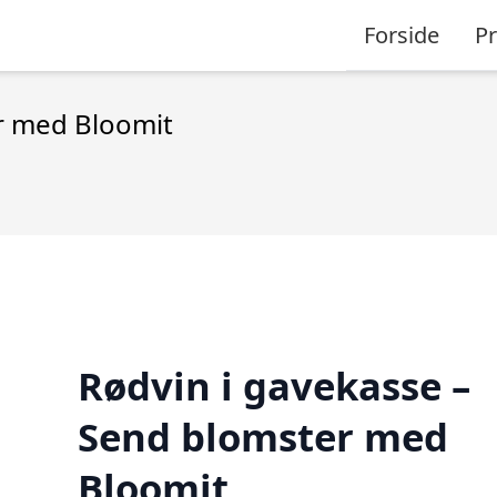
Forside
P
r med Bloomit
Rødvin i gavekasse –
Send blomster med
Bloomit