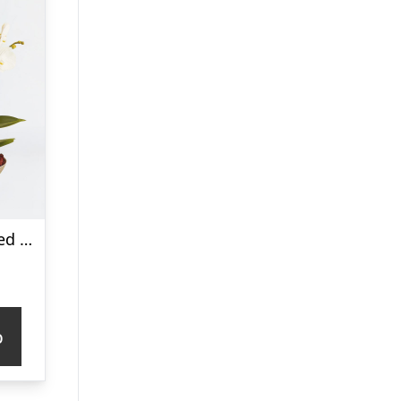
Arrangement med orkideer
p