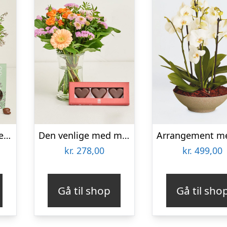
Den helt rigtige med flødechokolade mandler
Den venlige med marcipanhjerter
kr.
278,00
kr.
499,00
Gå til shop
Gå til sho