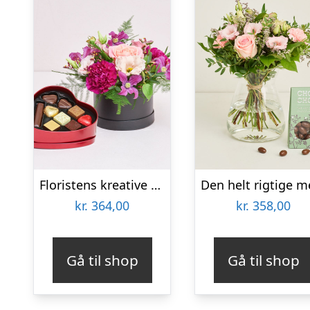
Floristens kreative valg i æske med chokoladehjerte
kr.
364,00
kr.
358,00
Gå til shop
Gå til shop