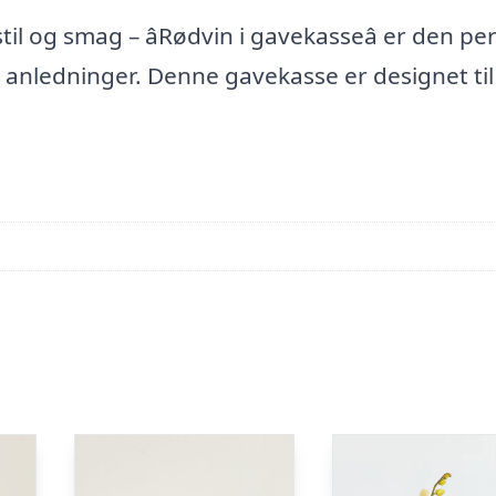
l og smag – âRødvin i gavekasseâ er den pe
e anledninger. Denne gavekasse er designet til