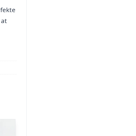
rfekte
 at