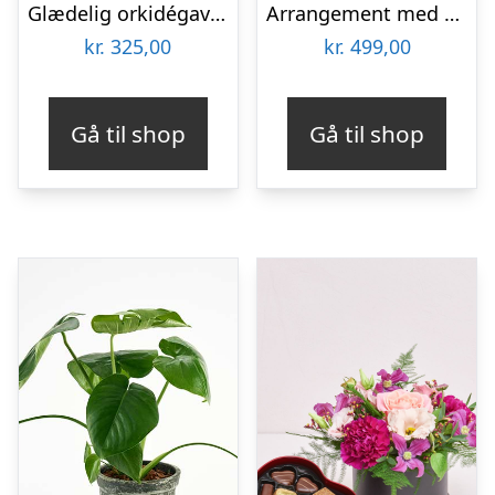
Glædelig orkidégave – Send blomster med Bloomit
Arrangement med orkideer
kr.
325,00
kr.
499,00
Gå til shop
Gå til shop