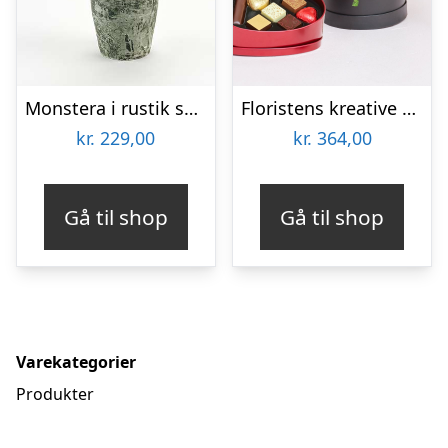
Monstera i rustik skjuler – Send blomster med Bloomit
Floristens kreative valg i æske med chokoladehjerte
kr.
229,00
kr.
364,00
Gå til shop
Gå til shop
Varekategorier
Produkter