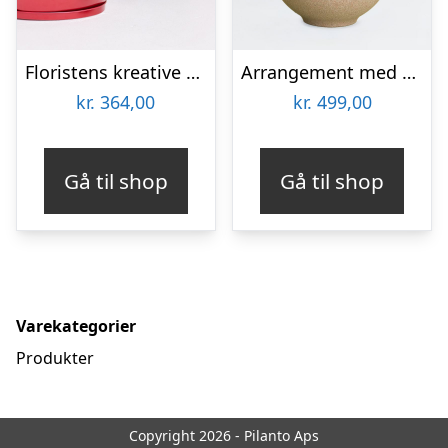
Floristens kreative valg i æske med chokoladehjerte
Arrangement med orkideer
kr.
364,00
kr.
499,00
Gå til shop
Gå til shop
Varekategorier
Produkter
Copyright 2026 - Pilanto Aps