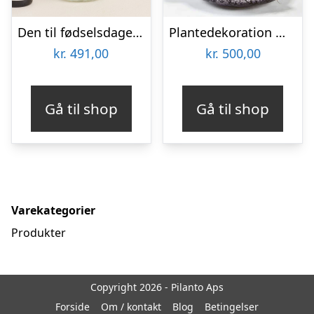
Den til fødselsdagen med Lavonte, Zinfandel
Plantedekoration med vin og lækker chokolade – Send blomster med Bloomit
kr.
491,00
kr.
500,00
Gå til shop
Gå til shop
Varekategorier
Produkter
Copyright 2026 - Pilanto Aps
Forside
Om / kontakt
Blog
Betingelser