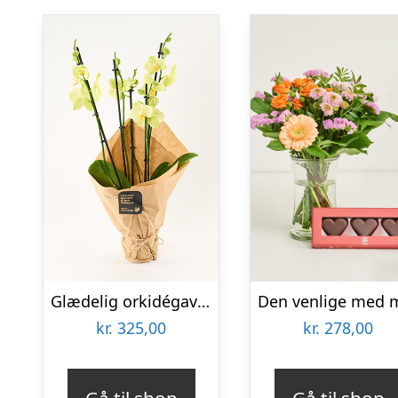
Glædelig orkidégave – Send blomster med Bloomit
kr.
325,00
kr.
278,00
Gå til shop
Gå til shop