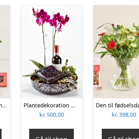
Den venlige med marcipanhjerter
Plantedekoration med vin og lækker chokolade – Send blomster med Bloomit
kr.
500,00
kr.
398,00
Gå til shop
Gå til sho