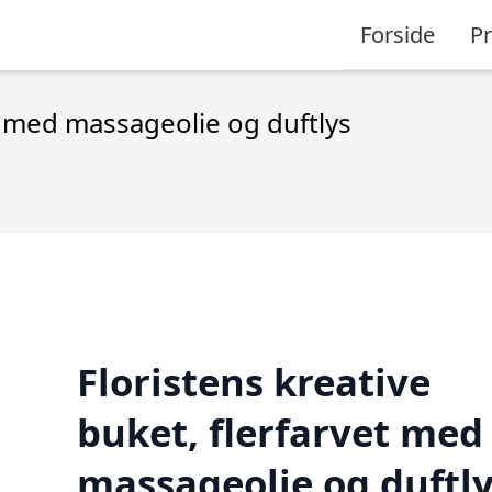
Forside
P
et med massageolie og duftlys
Floristens kreative
buket, flerfarvet med
massageolie og duftl