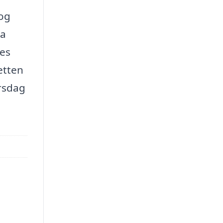
 og
ra
es
etten
irsdag