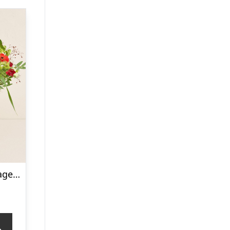
Den til fødselsdagen med tillykkekarameller
p