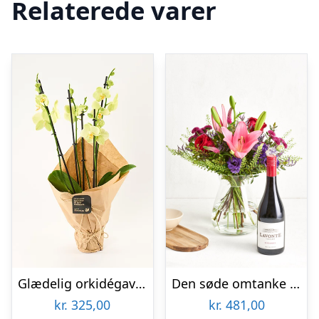
Relaterede varer
Glædelig orkidégave – Send blomster med Bloomit
Den søde omtanke med Zinfandel
kr.
325,00
kr.
481,00