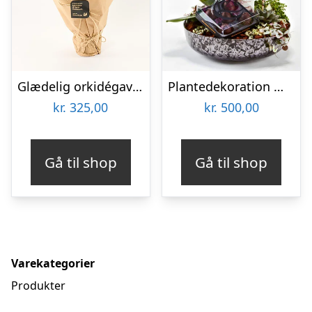
Glædelig orkidégave – Send blomster med Bloomit
Plantedekoration med vin og lækker chokolade – Send blomster med Bloomit
kr.
325,00
kr.
500,00
Gå til shop
Gå til shop
Varekategorier
Produkter