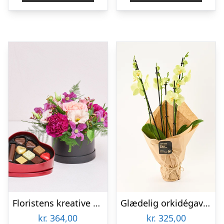
Floristens kreative valg i æske med chokoladehjerte
Glædelig orkidégave – Send blomster med Bloomit
kr.
364,00
kr.
325,00