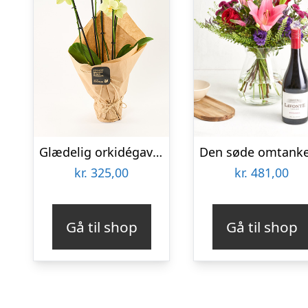
Glædelig orkidégave – Send blomster med Bloomit
kr.
325,00
kr.
481,00
Gå til shop
Gå til shop