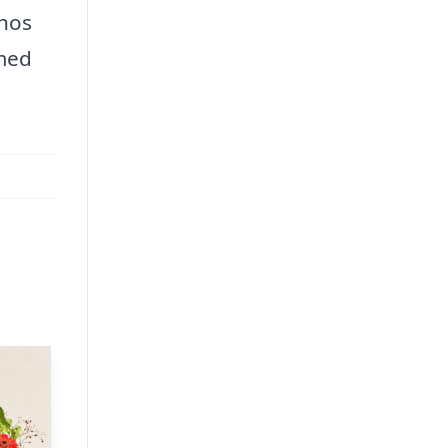
 hos
 med