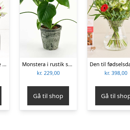
Den søde omtanke med Zinfandel
Monstera i rustik skjuler – Send blomster med Bloomit
kr.
229,00
kr.
398,00
Gå til shop
Gå til sho