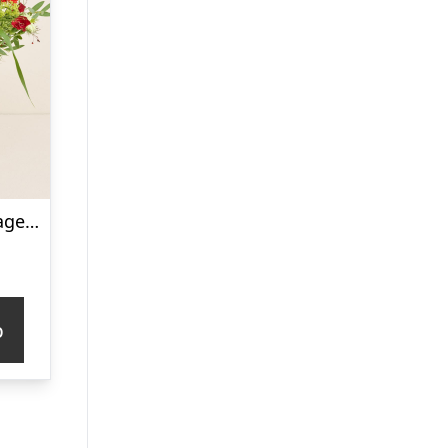
Den til fødselsdagen med tillykkekarameller
p