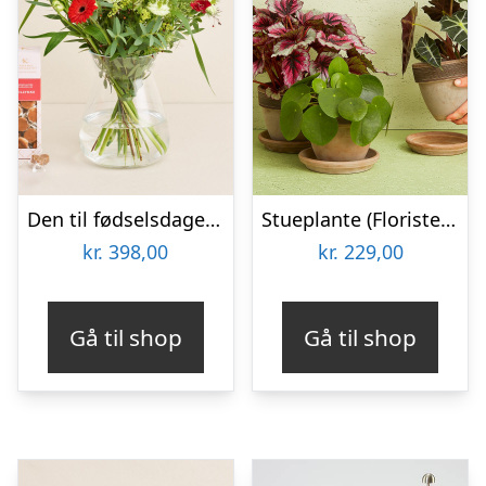
Den til fødselsdagen med tillykkekarameller
Stueplante (Floristens kreative valg) inkl. potte
kr.
398,00
kr.
229,00
Gå til shop
Gå til shop